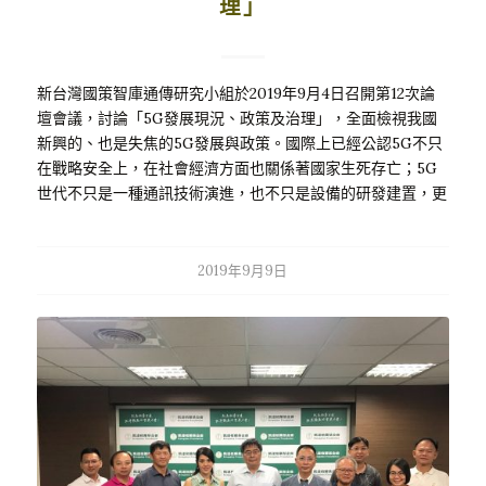
理」
新台灣國策智庫通傳研究小組於2019年9月4日召開第12次論
壇會議，討論「5G發展現況、政策及治理」，全面檢視我國
新興的、也是失焦的5G發展與政策。國際上已經公認5G不只
在戰略安全上，在社會經濟方面也關係著國家生死存亡；5G
世代不只是一種通訊技術演進，也不只是設備的研發建置，更
是全新的商業模式與社會經濟動能，其重心在內容產業的應用
發展，這也是5G必須結合人工智慧以及大數據的原因。目前
一些國家投入人才與研發競爭，希望掌控技術與智慧財產
2019年9月9日
(IP)，取得主導5G產業標準的權力，台灣雖然只是一個次要的
角色(minor…