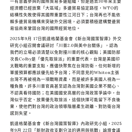
一有意義參與的國際貿易多邊組織，但是過去30年來主要
經濟體已經放棄「大區域」多邊貿易協定路徑，WTO的
結構性失敗使得其國際重要性江河日下；台灣再也不能依
賴多邊貿易機構來突破外交困境，必須要積極建構雙邊貿
易協商來鞏固台灣的國際經貿地位。
2025年9月 17日凱達格蘭基金會《新台灣國策智庫》外交
研究小組召開會議研討「川普2.0與美中台關係」，認為
我們的立場必須清楚以免對撞川普的核心觀點；美國防部
次長Colby是「優先取捨派」的重要代表，台灣是美國印
太戰略的重要支點，應儘快聚焦在台灣防衛，任何新增的
軍援預算都應該優先給予台灣；不同意見的Whiton主張
台灣不再被視為一項戰略資產，而是被許多美國人視為一
種負擔，許多川普官員甚至認為台灣對美國企業不關心、
不認真看待國防；在美國國安高層的台灣政策爭論中，台
灣似乎否定、放棄優先取捨派，這個抉擇可能留下不良後
果，使他們對台灣的政治領導階層產生疏離、對防衛台灣
感到失望。
凱達格蘭基金會《新台灣國策智庫》內政研究小組，2025
年9月 22日「新財政收支劃分法的適用與挑戰」論壇會議