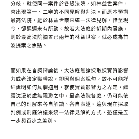
分歧，就使同一案件於各級法院，如林益世案件，
會出現第一、二審的不同見解與判決。而原本預期
最高法院，能於林益世案來統一法律見解，惜至現
今，卻遲遲未有所動。故若大法庭於近期內實施，
則於最高法院擱置已兩年的林益世案，就必成為首
波提案之焦點。
而如果在言詞辯論後，大法庭無論採取採實質影響
力或者法定職權說，卻因與個案脫勾，致不可能詳
細說明如何具體適用，就使實質影響力之界定，繼
續沈浸於虛無飄渺之中，最高法院各庭，仍可能依
自己的理解來各自解讀、各自表述。這與現在採取
判例或刑庭決議來統一法律見解的方式，恐僅是五
十步與百步之差別。