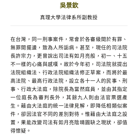
吳景欽
真理大學法律系所副教授
在台灣，同一刑事案件，常會於各審級間於有罪、
無罪間擺盪，致為人所詬病。甚至，現任的司法院
長許宗力，更曾說出司法有如月亮般，初一、十五
不一樣的心痛與感嘆。故於今年初，司法院就提出
法院組織法、行政法院組織法修正草案，而將於最
高法院、最高行政法院，設立各十一人的民事、刑
事、行政大法庭，除院長為當然庭員，並由其指定
一位庭長為審判長外，其餘九人則由法官票選產
生。藉由大法庭的統一法律見解，即降低相類似案
件，卻因法官不同的差別對待。惟藉由大法庭之設
置，果能改變司法有如月亮陰晴圓缺之現狀，卻值
得懷疑。