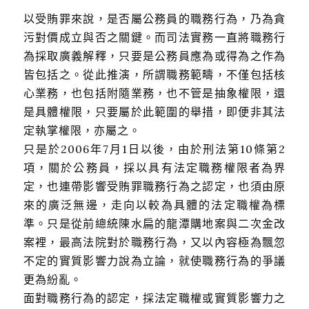
以受賄罪來說，是否屬公務員的職務行為，乃為貪
污對價成立與否之關鍵。而司法實務一直將職務行
為採取廣義解釋，只要是公務員應為或得為之作為
皆包括之。從此推演，所謂職務範疇，不僅包括核
心業務，也包括附隨業務，也不管是抽象權限，還
是具體權限，只要屬於此範圍的舉措，即便非其法
定執掌權限，亦屬之。
只是於2006年7月1日以後，由於刑法第10條第2
項，關於公務員，採以具有法定職務權限者為界
定，也連帶影響受賄罪職務行為之認定，也須由原
來的廣泛無邊，走向以較為具體的法定職權為標
準。只是從前總統陳水扁的龍潭購地案與二次金改
案裡，最高法院對於職務行為，又以內容極為飄忽
不定的實質影響力說為立論，就使職務行為的爭議
更為紛亂。
面對職務行為的認定，採法定職權或實質影響力之