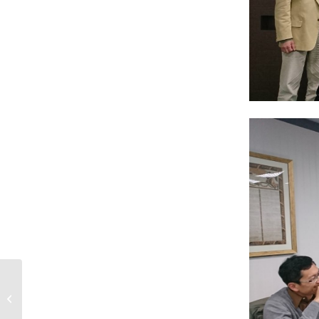
「票票不等值」的小立
院與大立委