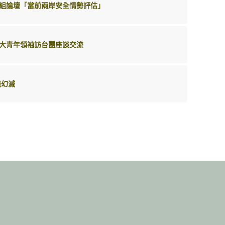
組論壇「當前兩岸安全情勢評估」
大青年領袖訪台團座談交流
識幻滅