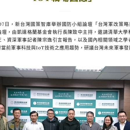
2月07日，新台灣國策智庫舉辦國防小組論壇「台灣軍改策略
論壇，由凱達格蘭基金會執行長陳致中主持，邀請清華大學
正、資深軍事記者陳宗逸引言報告，以及國內相關領域之學
對當前軍事科技與IoT技術之應用趨勢，研議台灣未來軍事發