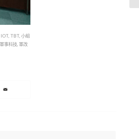
IOT
,
TBT
,
小組
軍事科技
,
軍改