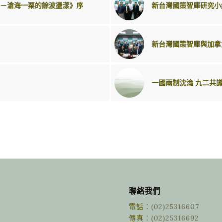
－滄海一粟的餘波盪漾》序
新台灣國策智庫研究小
新台灣國策智庫與加拿
一國兩制沈淪 九二共
聯絡我們
電話：
(02)25316607
傳真：
(02)25316692