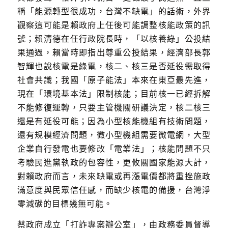
稱「能源轉型很成功，台灣不缺電」的話術，外界
觀察這可能是賴政府上任後可能調整核能政策的訊
號；賴清德在任行政院長時，「以核養綠」公投結
果通過，賴當時即指出尊重公投結果，經濟部長郭
智輝也說核電是綠電，核二、核三是否延役需取得
社會共識；我國「原子能法」本來在東亞最先進，
現在「環境基本法」限制核能；目前核一已經拆解
不能修復運轉，只要主管機關研議決定，核二核三
還是有延役可能；因為小型核能機組有技術問題，
還有規模經濟問題，微小型機組需要微電網，大型
企業自行發電也要修改「電業法」；核能問題不只
考驗民進黨執政的包容性，更攸關國家能源大計，
對賴政府而言，未來缺電或再漲電價都將重挫施政
滿意度與民眾信任感，而缺少核電的備援，台灣淨
零減碳的目標幾無可能。
蔡政府成立「打詐專案辦公室」，由政務委員督導