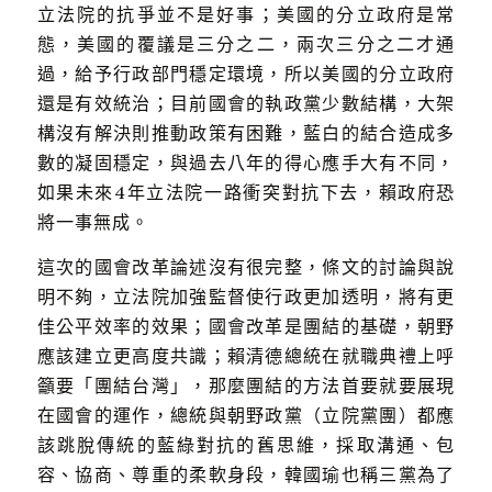
立法院的抗爭並不是好事；美國的分立政府是常
態，美國的覆議是三分之二，兩次三分之二才通
過，給予行政部門穩定環境，所以美國的分立政府
還是有效統治；目前國會的執政黨少數結構，大架
構沒有解決則推動政策有困難，藍白的結合造成多
數的凝固穩定，與過去八年的得心應手大有不同，
如果未來4年立法院一路衝突對抗下去，賴政府恐
將一事無成。
這次的國會改革論述沒有很完整，條文的討論與說
明不夠，立法院加強監督使行政更加透明，將有更
佳公平效率的效果；國會改革是團結的基礎，朝野
應該建立更高度共識；賴清德總統在就職典禮上呼
籲要「團結台灣」，那麼團結的方法首要就要展現
在國會的運作，總統與朝野政黨（立院黨團）都應
該跳脫傳統的藍綠對抗的舊思維，採取溝通、包
容、協商、尊重的柔軟身段，韓國瑜也稱三黨為了