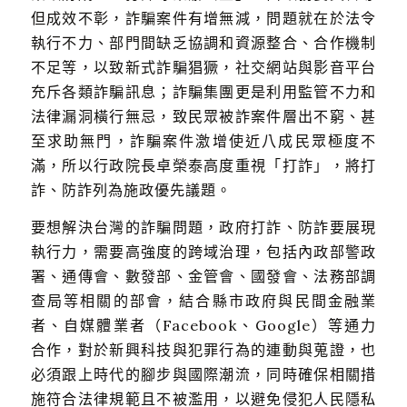
但成效不彰，詐騙案件有增無減，問題就在於法令
執行不力、部門間缺乏協調和資源整合、合作機制
不足等，以致新式詐騙猖獗，社交網站與影音平台
充斥各類詐騙訊息；詐騙集團更是利用監管不力和
法律漏洞橫行無忌，致民眾被詐案件層出不窮、甚
至求助無門，詐騙案件激增使近八成民眾極度不
滿，所以行政院長卓榮泰高度重視「打詐」，將打
詐、防詐列為施政優先議題。
要想解決台灣的詐騙問題，政府打詐、防詐要展現
執行力，需要高強度的跨域治理，包括內政部警政
署、通傳會、數發部、金管會、國發會、法務部調
查局等相關的部會，結合縣市政府與民間金融業
者、自媒體業者（Facebook、Google）等通力
合作，對於新興科技與犯罪行為的連動與蒐證，也
必須跟上時代的腳步與國際潮流，同時確保相關措
施符合法律規範且不被濫用，以避免侵犯人民隱私