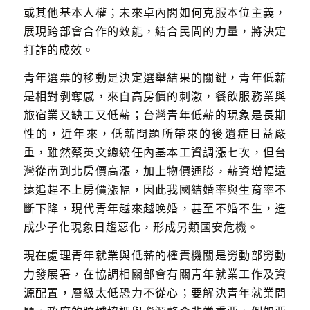
或其他基本人權；未來卓內閣如何克服本位主義，
展現跨部會合作的效能，結合民間的力量，將決定
打詐的成效。
青年選票的移動是決定選舉結果的關鍵，青年低薪
是相對剝奪感，來自高房價的刺激，餐飲服務業與
旅宿業又缺工又低薪；台灣青年低薪的現象是長期
性的，近年來，低薪問題所帶來的後遺症日益嚴
重，雖然蔡英文總統任內基本工資調漲七次，但台
灣從南到北房價高漲，加上物價通膨，薪資增幅遠
遠追趕不上房價漲幅，因此我國結婚率與生育率不
斷下降，現代青年越來越晚婚，甚至不婚不生，造
成少子化現象日趨惡化，形成另類國安危機。
現在處理青年就業與低薪的權責機關是勞動部勞動
力發展署，在協調相關部會有關青年就業工作及資
源配置，層級太低恐力不從心；要解決青年就業問