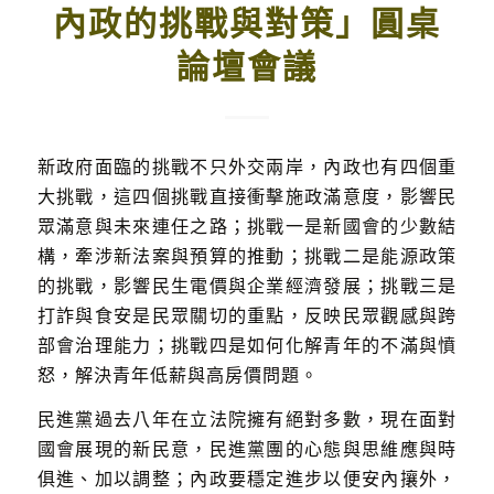
內政的挑戰與對策」圓桌
論壇會議
新政府面臨的挑戰不只外交兩岸，內政也有四個重
大挑戰，這四個挑戰直接衝擊施政滿意度，影響民
眾滿意與未來連任之路；挑戰一是新國會的少數結
構，牽涉新法案與預算的推動；挑戰二是能源政策
的挑戰，影響民生電價與企業經濟發展；挑戰三是
打詐與食安是民眾關切的重點，反映民眾觀感與跨
部會治理能力；挑戰四是如何化解青年的不滿與憤
怒，解決青年低薪與高房價問題。
民進黨過去八年在立法院擁有絕對多數，現在面對
國會展現的新民意，民進黨團的心態與思維應與時
俱進、加以調整；內政要穩定進步以便安內攘外，