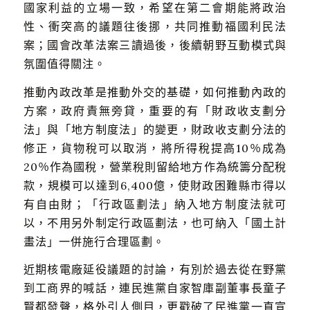
國家利益的立場一致，希望在第二會期能將政治
性、衝突高的議題往後挪，共同推動福國利民法
案；國會改革法案三讀過後，後續朝野互動模式與
氛圍值得關注。
推動內政改革是推動外交的基礎，如何推動內政的
方案，政府責無旁貸，重要的有「財政收支劃分
法」與「地方制度法」的變更，財政收支劃分法的
修正，貨物稅可以取消，將所得稅提高10％成為
20％作為國稅，營業稅則留給地方作為統籌分配稅
款，規模可以達到6,400億，使財政困難縣市得以
有自由財；「行政區劃法」納入地方制度法就可
以，不用另外制定行政區劃法，也可納入「國土計
畫法」一併施行合理區劃。
近期核電廠延役議題的討論，有別於過去從在野黨
到工商界的喊話，連民進黨自家智庫副董事長童子
賢都發聲，格外引人側目，更戳破了民進黨一直宣