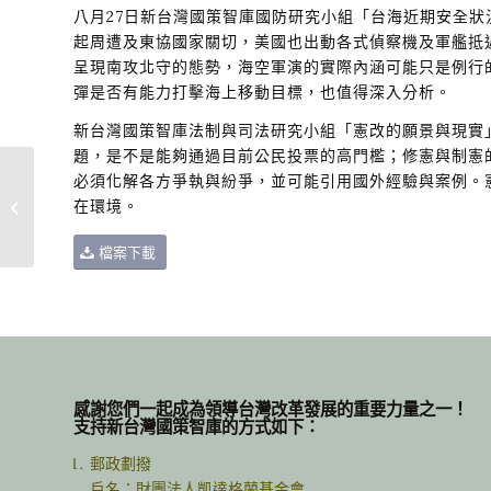
八月27日新台灣國策智庫國防研究小組「台海近期安全
起周遭及東協國家關切，美國也出動各式偵察機及軍艦抵
呈現南攻北守的態勢，海空軍演的實際內涵可能只是例行
彈是否有能力打擊海上移動目標，也值得深入分析。
新台灣國策智庫法制與司法研究小組「憲改的願景與現實
題，是不是能夠通過目前公民投票的高門檻；修憲與制憲
必須化解各方爭執與紛爭，並可能引用國外經驗與案例。
在環境。
2020年7月號
檔案下載
感謝您們一起成為領導台灣改革發展的重要力量之一！
支持新台灣國策智庫的方式如下：
郵政劃撥
戶名：財團法人凱達格蘭基金會