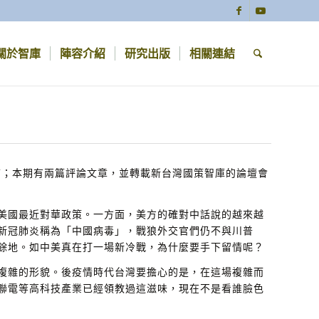
關於智庫
陣容介紹
研究出版
相關連結
前；本期有兩篇評論文章，並轉載新台灣國策智庫的論壇會
美國最近對華政策。一方面，美方的確對中話說的越來越
新冠肺炎稱為「中國病毒」，戰狼外交官們仍不與川普
餘地。如中美真在打一場新冷戰，為什麼要手下留情呢？
複雜的形貌。後疫情時代台灣要擔心的是，在這場複雜而
聯電等高科技產業已經領教過這滋味，現在不是看誰臉色