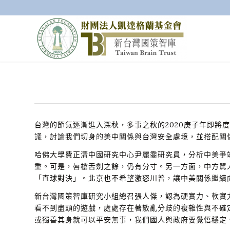
台灣的節氣逐漸進入深秋，多事之秋的2020庚子年即
議，討論我們切身的美中關係與台灣安全處境，並搭配關
哈佛大學費正清中國研究中心尹麗喬研究員，分析中美爭
重。可是，唇槍舌劍之餘，仍有分寸。另一方面，中方駡
「直球對決」。北京也不希望激怒川普，讓中美關係繼續
新台灣國策智庫研究小組總召張人傑，認為硬實力、軟實
看不到盡頭的遊戲，處處存在著散亂分歧的複雜性與不確
或獨善其身就可以平安無事，我們國人與政府要覺悟穩定