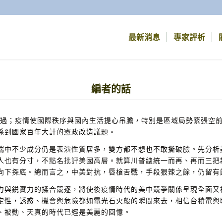
最新消息
專家評析
編者的話
將度過；疫情使國際秩序與國內生活提心吊膽，特別是區域局勢緊張空
係到國家百年大計的憲政改造議題。
端中不少成分仍是表演性質居多，雙方都不想也不敢撕破臉。先分析
人也有分寸，不點名批評美國高層。就算川普總統一而再、再而三把
向下探底。總而言之，中美對抗，唇槍舌戰，手段狠辣之餘，仍留有
力與鋭實力的揉合競逐，將使後疫情時代的美中競爭關係呈現全面又
定性，誘惑、機會與危險都如電光石火般的瞬間來去，相信台積電與
、被動、天真的時代已經是美麗的回憶。