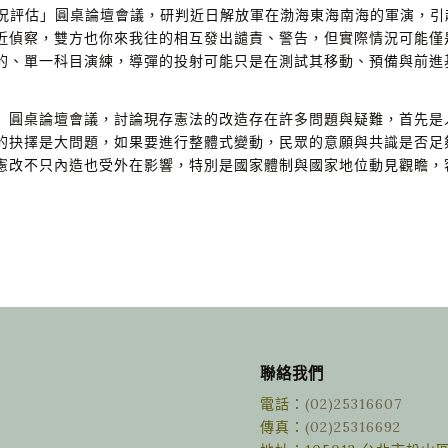
狀況評估」圓桌論壇會議，研判近日解放軍在渤海東海南海的軍演，
近偵察，雙方也你來我往的相互發出譴責、警告，但實際情況可能僅
的、單一科目演練，導彈的投射可能只是在測試其移動、預備與前進
」圓桌論壇會議，討論現存憲法的改造存在許多問題與疑難，首先是
的抉擇是大問題，如果要進行整體式變動，民眾的意願與共識是否足
憲改不只內造也受外在影響，特別是國家體制與國家地位動見觀瞻，
聯絡我們
電話：
(02)25316607
傳真：
(02)25316692