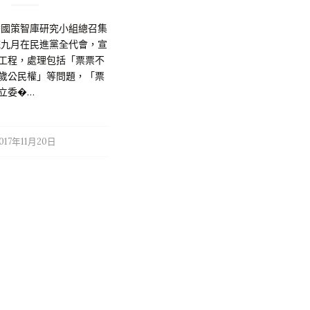
媒體的大幅報導與評論，可以強烈感受
國人對撤旗的關切與不安，而美國接二
灣國策智庫研究小組總召集
連三的動作顯示撤旗並非單一偶發事
統九月在民進黨全代會，宣
件，然而美國官方對撤旗事件的回應與
工程，處理包括「票票不
說明，非但沒有闢謠止謗澄清事實，反
8歲公民權」等問題，「票
而顯露出舉棋不定欲言又止的尷尬。
立委�…
到底怎麼了？美國國務院（甚至更高
層）的內部決策程序，以及國際外交的
幕後折衝樽俎，並非外人可以輕易了解
017年11月20日
及揣測，但是我們不難從語用學與台美
關係脈絡上，來理解與評析撤旗事件；
國旗和國號本質上與商標和店招一樣都
是一種象徵，當然我們不能否定國旗是
帶有政治意涵的一種象徵，任何象徵都
可以是意義的容器，象徵依其功能可以
大致分成標誌、信號與符號三大類型，
另外，文學領域的譬喻與隱喻也是一種
象徵手法。 標誌是一種用於認知與識
別的象徵，這也是國旗的基本功能；每
天出門看到的交通標誌之外，貨品標示