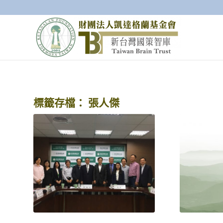
標籤存檔：
張人傑