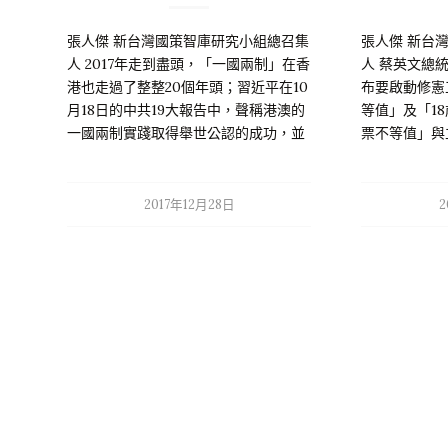
張人傑 新台灣國策智庫研究小組總召集
張人傑 新台
人 2017年走到盡頭，「一國兩制」在香
人 蔡英文總
港也走過了整整20個年頭；習近平在10
布要啟動修憲
月18日的中共19大報告中，聲稱港澳的
等值」及「1
一國兩制實踐取得舉世公認的成功，並
票不等值」與
將港澳政策連結到台灣問題，訴求繼續
堅持「和平統一，一國兩制」的方針，
甚至引申「九二共識」詮釋一中原則，
2017年12月28日
2
要求台灣承認一個中國原則的九二共識
「歷史事實」，作為兩岸對話協商的前
提。習近平不但高唱「堅持」一國兩
制，還加碼要求「承認」九二共識，…