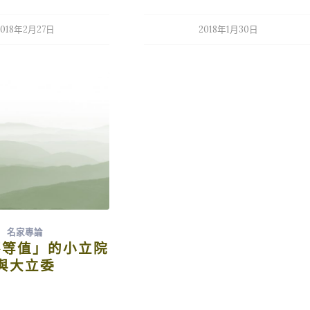
風險，但是從「國會授權法」與「台灣
旅行法」，以及「2017國家安全戰略」
2018年2月27日
2018年1月30日
的脈絡來看，台灣並沒有任何理由可以
被當成美國的棄子，這些不一致的資訊
應該如何解讀呢？最合理的解釋就是美
國在支持台灣地位的同時，試圖淡化甚
至抹消中華民國的符號。 國旗又不見
了？去年9月青天白日滿地紅旗幟圖
案，無故自美國國務院官網消失後，近
日美國貿易代表署與國務院領事事務
局，網站上面的中華民國國旗也突然不
見了，接著又有美國軍方主導的「堅定
決心」反恐官網也將台灣國旗下架；雖
然外交部表示已對撤旗事件一再交涉並
名家專論
嚴正關切，美國國務院也立即回應政策
不等值」的小立院
沒有改變，隨後國務院領務局並將各國
與大立委
國旗一律撤除，反恐網站則解決「技術
問題」後在29日加以恢復；雖然只是網
頁上的一個國旗標示，卻引起台灣國內