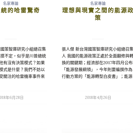
名家專論
名家專論
總統的哈雷驚奇
理想與現實之間的能源
策
灣國策智庫研究小組總召集
張人傑 新台灣國策智庫研究小組總召
捉摸不定，似乎是川普總統
人 我國的能源政策正處於全面翻修與
他有沒有決策模式？如果
換的關鍵期；經濟部在2017年四月公布
模式是什麼？我們不妨以
「能源發展綱領」，今年則要編撰作為
受關注的哈雷機車事件來
行動方案的「能源轉型白皮書」；能源
人驚奇的川普，訴求美國
影響現代國家的國計民生，是國家安全
他心目中的美國典範是什
及發展的核心問題，對於化石能源
車。川普曾經一再標榜哈
99.4%…
2018年6月28日
2018年4月26日
偶像，白宮新聞稿則說哈
正美國偶像…