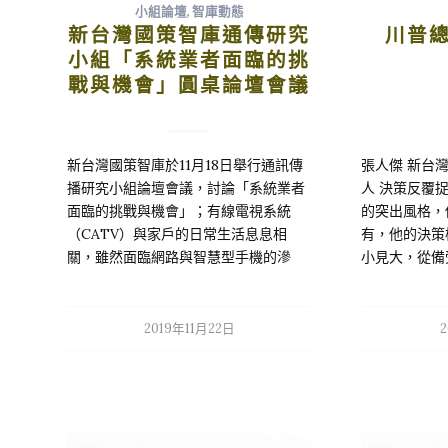
小組論壇
,
智庫動態
新台灣國策智庫通傳研究
川普
小組「系統業者面臨的挑
戰與機會」圓桌論壇會議
新台灣國策智庫於11月18日舉行通訊傳
張人傑 新台
播研究小組論壇會議，討論「系統業者
人 決策反覆
面臨的挑戰與機會」；有線電視系統
的突出風格，
（CATV）與家戶的日常生活息息相
有，他的決策
關，雖然面臨網路與智慧型手機的滲
小見大，從備
�…
觀察。總是讓
第一的川普，
麼？是哈雷機
2019年11月22日
雷機車是美國
雷是偉大的真