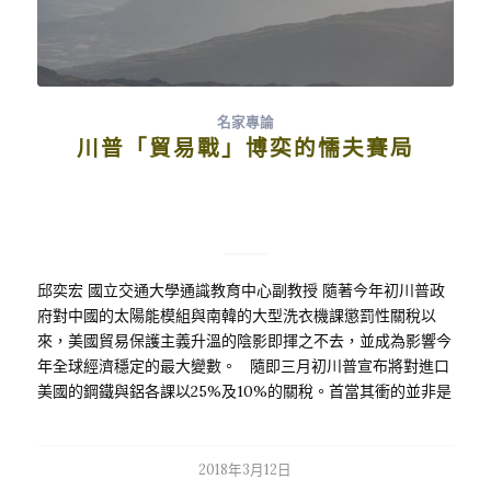
名家專論
川普「貿易戰」博奕的懦夫賽局
邱奕宏 國立交通大學通識教育中心副教授 隨著今年初川普政
府對中國的太陽能模組與南韓的大型洗衣機課懲罰性關稅以
來，美國貿易保護主義升溫的陰影即揮之不去，並成為影響今
年全球經濟穩定的最大變數。 隨即三月初川普宣布將對進口
美國的鋼鐵與鋁各課以25%及10%的關稅。首當其衝的並非是
中國，而是美國的盟友，如加拿大、墨西哥、德國、日本、南
韓、台灣等。在川普提出對鋼鋁課徵懲罰性關稅的消息不久，
白宮國家經濟會議首席顧問科恩…
2018年3月12日