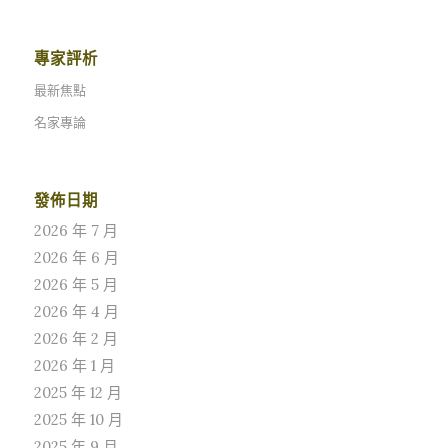
沒有發生過，即使陳水扁總統任內，也沒有發生大法官提名人
選全盤盡墨的狀況；包括「立法院職權行使法」、「憲法訴訟
專家評析
法」、「選罷法」、「財政收支劃分法」、「中央政府總預算
案」等，連續五個法案行政院接連覆議失敗，形成以前沒有發
最新焦點
生過的行政立法衝突；目前政府總預算經費刪減6.6％，經費
名家專論
凍結的影響更大，導致許多部會業務無法推動，例如陸委會刪
30％並凍結20％、外交部刪50％等，總預算案影響嚴重，應
該優先集中應付處理，憲法訴訟法未必違憲，大法官額度也不
發佈日期
是問題，如果再度提名將會是實務界為主，名額可以修改不應
是問題，放棄沒有必要抗爭的問題，集中可以處理的問題，每
2026 年 7 月
個事情都抗爭、對立，導致到處抗爭可能一事無成，立法院空
2026 年 6 月
轉對委員自己也有影響。政治僵局是顯著的，以前阿扁總統也
2026 年 5 月
是分裂政府，同樣是少數政府、「朝小野大」，但沒有現在這
2026 年 4 月
樣的激烈對立；現在與阿扁時代的政府，兩者值得進一步比較
2026 年 2 月
分析研究。 民主體制就是憲政民主，如果憲政問題沒有解
2026 年 1 月
決，民主危機甚至會停頓、崩潰（breakdown）；依照政治
理論，分裂政府（divided…
2025 年 12 月
2025 年 10 月
2025 年 9 月