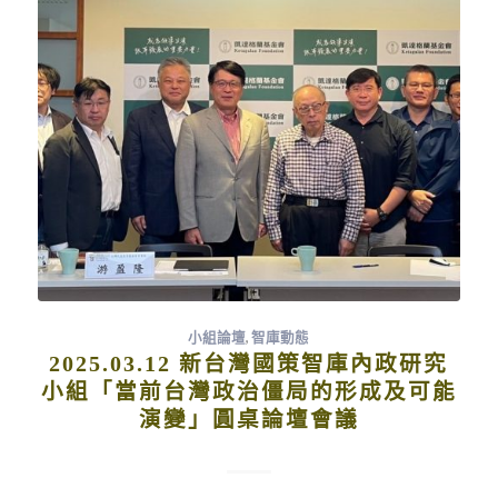
產線雖然也是尖端產品，製程可能與台灣相近但是會做區隔，
美國的產品是為了因應在地客戶要求，包括國防安全相關產品
的需求為主。 台積電生產線移轉美國問題，早在川普1.0的
2017年甚至更早就已經開始，當時川普有DARPA的一些提升
計畫，台積電就有相當深入地參與研發；台積電宣佈投資美
國，已經確定興建先進製程工廠有三座，還有一座研發中心，
主要功能是為了驅動人工智慧的未來，未來川普任期內跟AI、
半導體有關的措施會愈來愈多，因為AI半導體就是國安；台積
電前進美國設廠生產，是不是來自川普的壓力？實際上川普並
未直接施壓台積電，只要看台積電有70％的市場在美國，就可
以看出美國客戶的影響是很清楚的；台積電的美國生產未來將
與台灣形成犄角之勢，因為台積電要滿足金字塔頂端客戶的產
品，未來4、5、6三個廠會探索許多先進新領域，這是台廠所
小組論壇
,
智庫動態
沒有的發展機會，台積電在美國設廠不但可以分散風險，更可
2025.03.12 新台灣國策智庫內政研究
以有擴大技術層次與領域的效益，台積電美國廠可以比擬為哥
小組「當前台灣政治僵局的形成及可能
倫布，將會拓展新大陸並回饋整個台積電生產鏈。 「美積
演變」圓桌論壇會議
電」也是許多人討論的問題，只要是維持獨立經營就沒有美積
電的疑慮，但是川普政府未來會不會改變策略，沿用處理抖
音、日本製鐵的方式要求台積電仍然是未知數，和平時期的問
題似乎不大，頂多就是台積電市佔率下降，但是非和平時期才