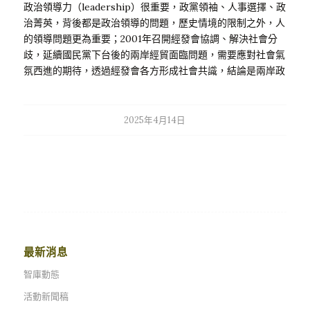
政治領導力（leadership）很重要，政黨領袖、人事選擇、政
是真正考驗，我們是不是需要有所準備；台積電不得不到美國
治菁英，背後都是政治領導的問題，歷史情境的限制之外，人
生產，最大壓力是來自以特殊產品為中心，還有發展下世代產
的領導問題更為重要；2001年召開經發會協調、解決社會分
品的需求，最重要原因是持續的科研耗費昂貴，只有少數專家
歧，延續國民黨下台後的兩岸經貿面臨問題，需要應對社會氣
可以進行探索試誤（TRY…
氛西進的期待，透過經發會各方形成社會共識，結論是兩岸政
策重大決策的調整。政治是領導的藝術，現在賴總統沒有明確
的政策角色，卓內閣只有執行已經形成的共識，結果很多事就
都沒做，已經做的社會卻沒有感覺，所以現在政府談不上改
2025年4月14日
革，只有看到來來回回的拉鋸戰，沒想到憲法法庭首先癱瘓，
兩黨都在爭奪民意，民進黨凸顯僵局政治的荒謬性；現在的政
治僵局是史無前例的，是從來沒有發生過的問題，關係到台灣
憲政體制的選擇和設計，以及台灣民主的鞏固或倒退；在整個
民主轉型與民主鞏固的歷程中，1990年代是台灣歷史事件的
高峰，1992年總統選舉、1996年總統直選，這中間連續進行
重大的憲政改革，台灣研究基金會也在1997年出版，游盈隆教
授主編的「民主鞏固與崩潰：台灣二十一世紀的挑戰」，討論
最新消息
介紹1980年代以來的全球新興民主浪潮，反思台灣歷史經驗
智庫動態
的特殊性之下，複雜曲折的台灣民主化之路，規劃台灣理想的
憲政體制藍圖，提出面對未來的國家社會願景。 目前的政治
活動新聞稿
形勢比2004年更加嚴峻；重要人事同意權的全面杯葛，以前