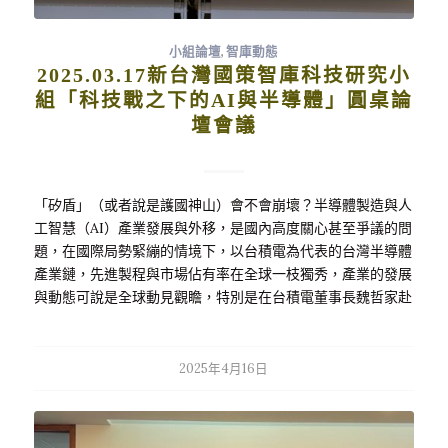
小組論壇
,
智庫動態
2025.03.17新台灣國策智庫科技研究小
組「科技戰之下的AI與半導體」圓桌論
壇會議
「矽盾」（或者說是護國神山）會不會崩壞？半導體製造與人
工智慧（AI）產業發展與外移，是國內高度關心甚至爭議的問
題，在國際局勢緊繃的情境下，以台積電為代表的台灣半導體
產業鏈，先進製程與市場佔有率在全球一枝獨秀，產業的發展
與動態可說是全球動見觀瞻，特別是在台積電董事長魏哲家赴
美會見川普，並宣佈一千億美元的擴大投資後，引起國際社會
熱議供應鏈與地緣政治問題，在國內也造成一些國人的質疑與
批評，擔心產業競爭力、核心技術外流與矽盾的褪色；國人最
2025年4月16日
關心的還是矽盾會不會崩壞，台灣的技術與生產會不會就此被
美國超越，導致台灣的半導體關鍵地位被取代或者重要性降
低，業者與主管機關似乎信心滿滿，因為未來台積電的美國生